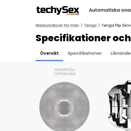
Hoppa
Automatiska onan
till
innehållet
Masturbatorer för män
Tenga
Tenga Flip Zero
Specifikationer och
Översikt
Specifikationer
Liknande
FRAMIFRÅN
ÖPPNINGEN