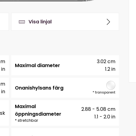
Visa linjal
 cm
3.02 cm
Maximal diameter
 in
1.2 in
cm
Onanishylsans färg
 in
*
transparent
Maximal
2.88 - 5.08 cm
sk
öppningsdiameter
1.1 - 2.0 in
* stretchbar