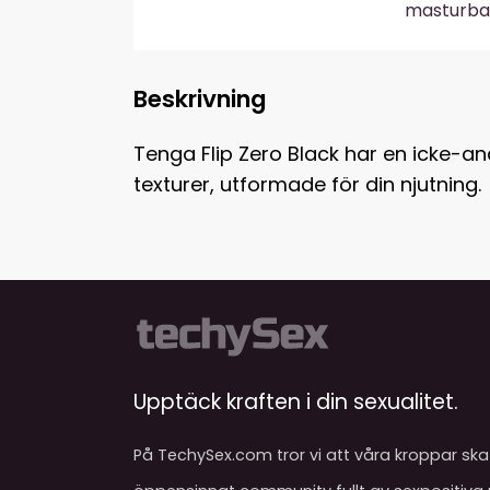
masturba
Beskrivning
Tenga Flip Zero Black har en icke-a
texturer, utformade för din njutning.
Upptäck kraften i din sexualitet.
På TechySex.com tror vi att våra kroppar ska 