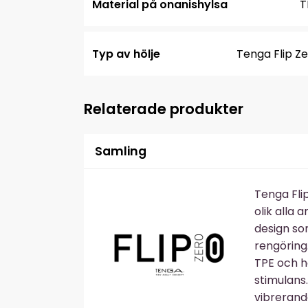
Material på onanishylsa
T
Typ av hölje
Tenga Flip Z
Relaterade produkter
Samling
Tenga Fli
olik alla
design so
rengöring
TPE och h
stimulans
vibrerand