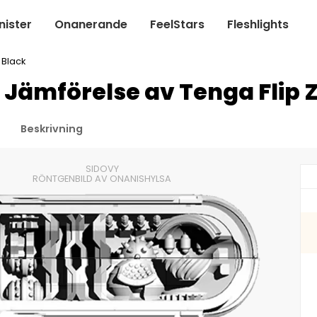
ister
Onanerande
FeelStars
Fleshlights
 Black
 Jämförelse av Tenga Flip 
Beskrivning
SIDOVY
RÖNTGENBILD AV ONANISHYLSA