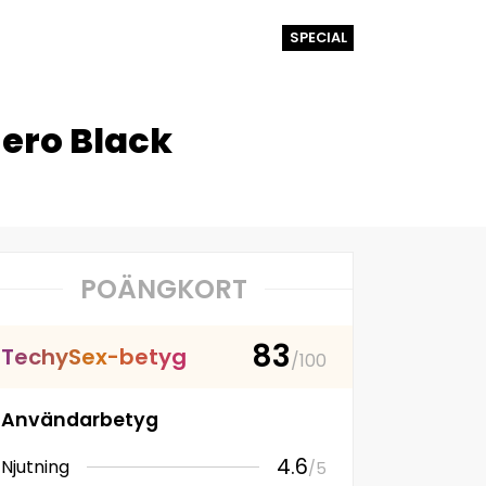
SPECIAL
Zero Black
POÄNGKORT
83
T
e
c
h
y
S
e
x
-
b
e
t
y
g
/100
Användarbetyg
4.6
Njutning
/5