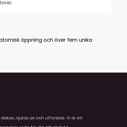
torer.
natomisk öppning och över fem unika
älskas, njutas av och utforskas. Vi är ett