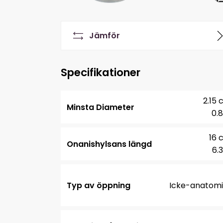
Jämför
Specifikationer
2.15
Minsta Diameter
0.8
16 
Onanishylsans längd
6.3
Typ av öppning
Icke-anatomi