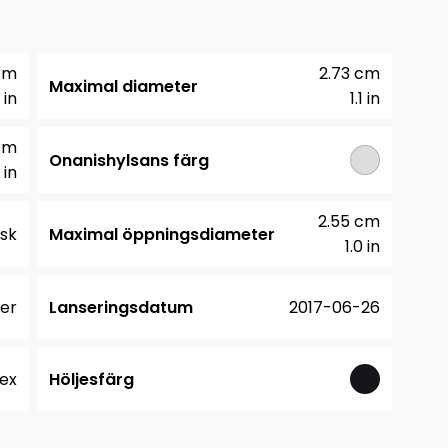
cm
2.73 cm
Maximal diameter
 in
1.1 in
cm
Onanishylsans färg
 in
2.55 cm
sk
Maximal öppningsdiameter
1.0 in
er
Lanseringsdatum
2017-06-26
ex
Höljesfärg