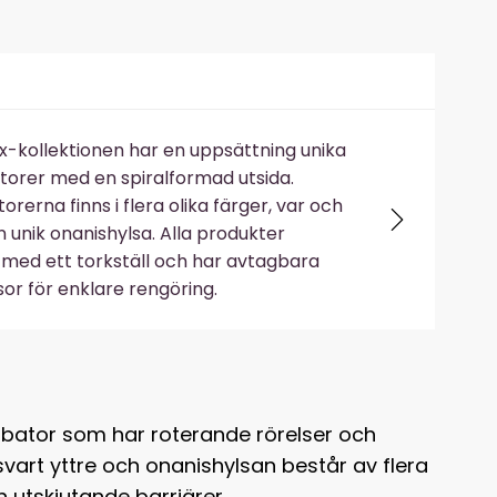
x-kollektionen har en uppsättning unika
orer med en spiralformad utsida.
rerna finns i flera olika färger, var och
 unik onanishylsa. Alla produkter
 med ett torkställ och har avtagbara
sor för enklare rengöring.
bator som har roterande rörelser och
svart yttre och onanishylsan består av flera
utskjutande barriärer.