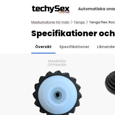
Hoppa
Automatiska onan
till
innehållet
Masturbatorer för män
Tenga
Tenga Flex: Roc
Specifikationer oc
Översikt
Specifikationer
Liknande
FRAMIFRÅN
ÖPPNINGEN