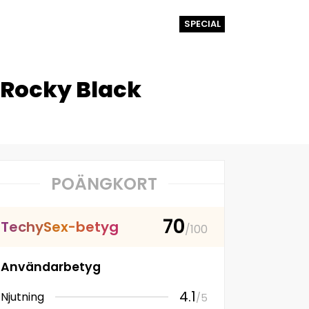
SPECIAL
 Rocky Black
POÄNGKORT
70
T
e
c
h
y
S
e
x
-
b
e
t
y
g
/100
Användarbetyg
4.1
Njutning
/5