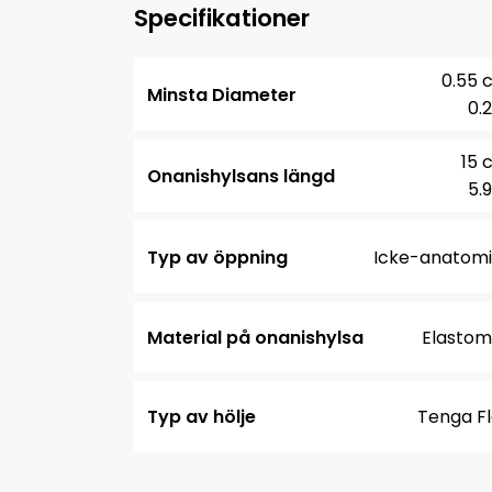
Specifikationer
0.55 
Minsta Diameter
0.2
15 
Onanishylsans längd
5.9
Typ av öppning
Icke-anatomi
Material på onanishylsa
Elastom
Typ av hölje
Tenga Fl