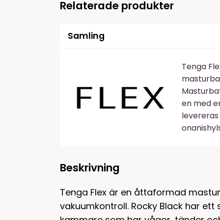
Relaterade produkter
Samling
Tenga Fle
masturbat
Masturbato
en med en
levereras
onanishyl
Beskrivning
Tenga Flex är en åttaformad mastur
vakuumkontroll. Rocky Black har ett 
kammare som har vågor, tänder och 