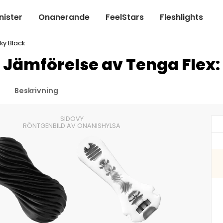
ister
Onanerande
FeelStars
Fleshlights
ky Black
h Jämförelse av Tenga Flex:
Beskrivning
SIDOVY
RÖNTGENBILD AV ONANISHYLSA