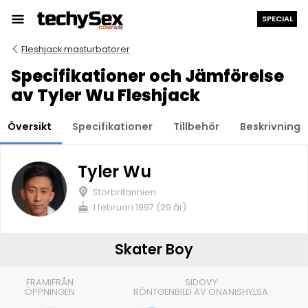
Hoppa
SPECIAL
till
innehållet
Fleshjack masturbatorer
Specifikationer och Jämförelse
av Tyler Wu Fleshjack
Översikt
Specifikationer
Tillbehör
Beskrivning
Tyler Wu
Storbritannien
1 februari 1997 (29 år)
Skater Boy
FRAMIFRÅN
SIDOVY
ÖPPNINGEN
RÖNTGENBILD AV ONANISHYLSA