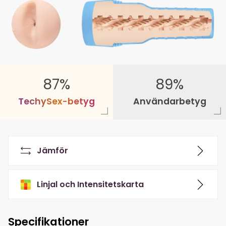
87%
89%
T
e
c
h
y
S
e
x
-
b
e
t
y
g
Användarbetyg
Jämför
Linjal och Intensitetskarta
Specifikationer