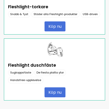
Fleshlight-torkare
Snabb & Tyst
Stöder alla Fleshlight-produkter
USB-driven
Köp nu
Fleshlight duschfäste
Sugkoppsfäste
De flesta platta ytor
Handsfree-upplevelse
Köp nu