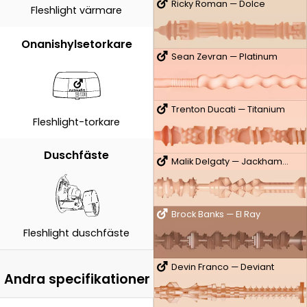
Ricky Roman — Dolce
Fleshlight värmare
Onanishylsetorkare
Sean Zevran — Platinum
Trenton Ducati — Titanium
Fleshlight-torkare
Duschfäste
Malik Delgaty — Jackhammer
Brock Banks — El Ray
Fleshlight duschfäste
Devin Franco — Deviant
Andra specifikationer