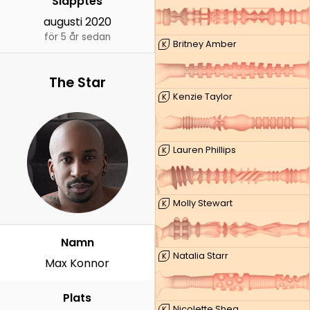
Släpptes
augusti 2020
för 5 år sedan
Britney Amber
K
The Star
Kenzie Taylor
K
Lauren Phillips
K
Molly Stewart
K
Namn
Natalia Starr
K
Max Konnor
Plats
Nicolette Shea
K