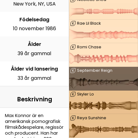
New York, NY, USA
Födelsedag
Rae Lil Black
K
10 november 1986
Ålder
Romi Chase
K
39 år gammal
Ålder vid lansering
September Reign
K
33 år gammal
Skyler Lo
K
Beskrivning
Max Konnor är en
Reya Sunshine
K
amerikansk pornografisk
filmskådespelare, regissör
och producent. Han har