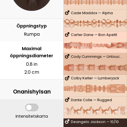
Cade Maddox — Alpha
Öppningstyp
Rumpa
Carter Dane — Bon Apetit
Maximal
öppningsdiameter
Cody Cummings — Untouched
0.8 in
2.0 cm
Colby Keller — Lumberjack
Onanishylsan
Dante Colle — Rugged
Intensitetskarta
Deangelo Jackson — 10/10