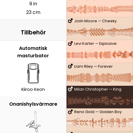
9 in
23 cm
Josh Moore — Cheeky
Tillbehör
Levi Karter — Explosive
Automatisk
masturbator
Liam Riley — Forever
Kiiroo Keon
Milan Christopher — King
Onanishyls­värmare
Reno Gold — Golden Boy