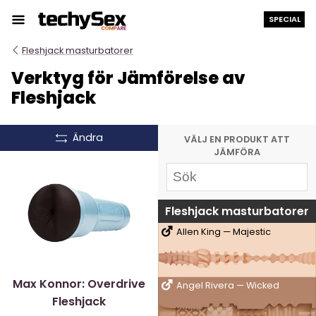
Hoppa
SPECIAL
till
innehållet
Fleshjack masturbatorer
Verktyg för Jämförelse av
Fleshjack
Ändra
VÄLJ EN PRODUKT ATT
JÄMFÖRA
Fleshjack masturbatorer
Allen King — Majestic
Max Konnor: Overdrive
Angel Rivera — Wicked
Fleshjack