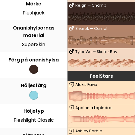
Märke
Reign — Champ
Fleshjack
Onanishylsornas
Sharok — Carnal
material
SuperSkin
Tyler Wu — Skater Boy
Färg på onanishylsa
FeelStars
Höljesfärg
Alexis Fawx
K
Apolonia Lapiedra
K
Höljetyp
Fleshlight Classic
Ashley Barbie
K