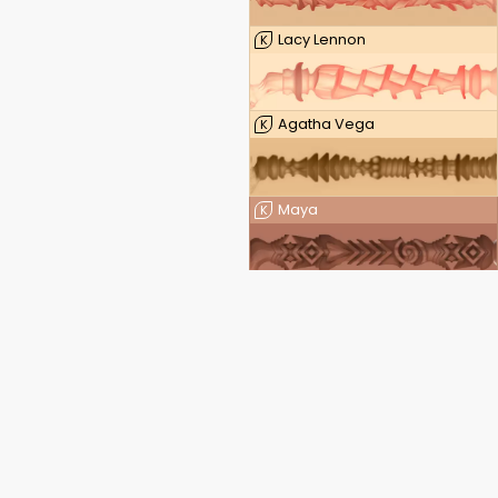
Lacy Lennon
K
Agatha Vega
K
Maya
K
Luxy Dutch
K
Leigh Raven — FeelLeigh
K
Leigh Raven — FeelLeigh Mouth
K