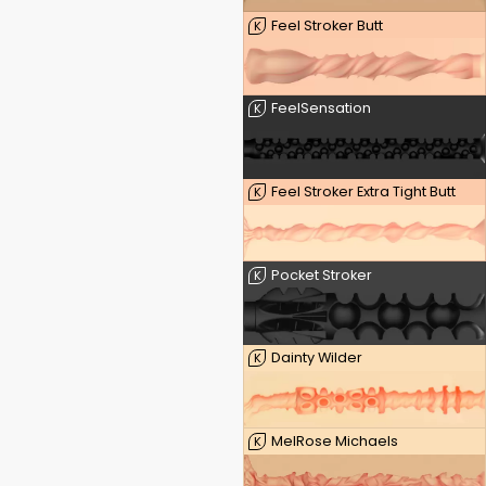
Feel Stroker Butt
K
FeelSensation
K
Feel Stroker Extra Tight Butt
K
Pocket Stroker
K
Dainty Wilder
K
MelRose Michaels
K