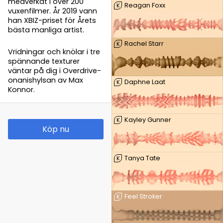
medverkat i över 200
Reagan Foxx
K
vuxenfilmer. År 2019 vann
han XBIZ-priset för Årets
bästa manliga artist.
Rachel Starr
K
Vridningar och knölar i tre
spännande texturer
väntar på dig i Overdrive-
onanishylsan av Max
Daphne Laat
K
Konnor.
Kayley Gunner
K
Köp nu
Tanya Tate
K
Feel Stroker
K