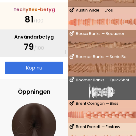
T
e
c
h
y
S
e
x
-
b
e
t
y
g
Austin Wilde — Eros
81
/100
Beaux Banks — Beauxner
Användarbetyg
79
/100
Boomer Banks — Sonic Boom
Köp nu
Boomer Banks — QuickShot
Öppningen
Brent Corrigan — Bliss
Brent Everett — Ecstasy