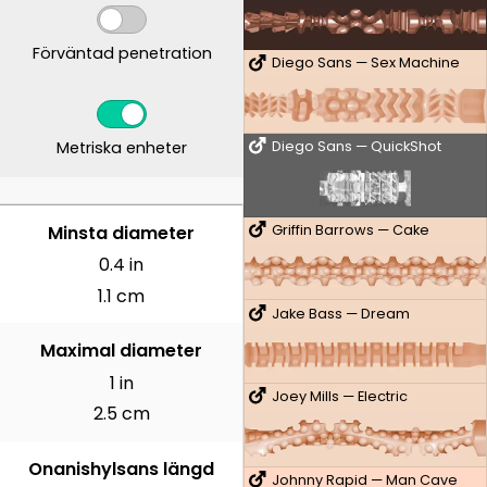
Förväntad penetration
Diego Sans — Sex Machine
Metriska enheter
Diego Sans — QuickShot
CENTIMETER
Minsta diameter
Griffin Barrows — Cake
0.4 in
1.1 cm
Jake Bass — Dream
Maximal diameter
1 in
Joey Mills — Electric
2.5 cm
Onanishylsans längd
Johnny Rapid — Man Cave